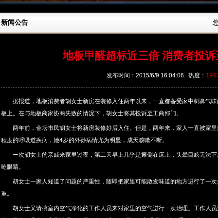
新闻公告
地板甲醛超标近三倍 消费者投诉
发布时间：2015/6/9 16:04:06 热度：
194
据报道，地板消费者胡女士新房在装修入住两年以来，一直都备受家中刺鼻气味
板上。在与地板商家协商失败的情况下，胡女士将其投诉至工商部门。
两年前，金坛市民胡女士将新房装修好后入住。但是，两年来，家人一直被家里
程度的呼吸道疾病，她4岁的外孙病情尤为明显，成天咳嗽不断。
一次胡女士的亲戚来家里过夜，第二天早上几乎是瘫倒在床上，头晕目眩无法下
呛眼睛。
胡女士一家人知道了问题的严重性，随即把家里可能散发味道的地方进行了一次
重。
胡女士又请搞室内空气净化的工作人员来对家里的空气进行一次治理。工作人员进